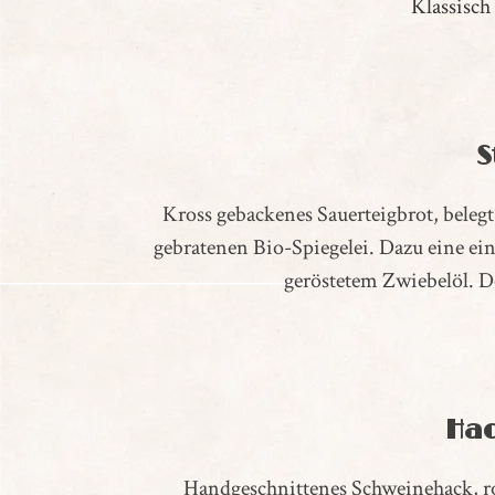
Klassisch
S
Kross gebackenes Sauerteigbrot, bele
gebratenen Bio-Spiegelei. Dazu eine e
geröstetem Zwiebelöl. D
Hac
Handgeschnittenes Schweinehack, roh