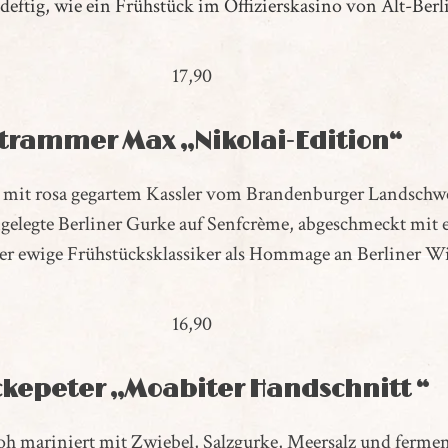
 deftig, wie ein Frühstück im Offizierskasino von Alt-Berl
17,90
trammer Max „Nikolai-Edition“
gt mit rosa gegartem Kassler vom Brandenburger Landschw
ingelegte Berliner Gurke auf Senfcrème, abgeschmeckt m
er ewige Frühstücksklassiker als Hommage an Berliner Wi
16,90
kepeter „Moabiter Handschnitt “
 mariniert mit Zwiebel, Salzgurke, Meersalz und ferment