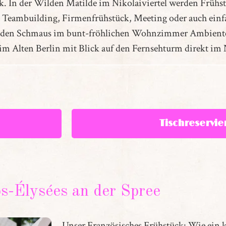
ck. In der Wilden Matilde im Nikolaiviertel werden Früh
m Teambuilding, Firmenfrühstück, Meeting oder auch ein
eß den Schmaus im bunt-fröhlichen Wohnzimmer Ambient
im Alten Berlin mit Blick auf den Fernsehturm direkt im N
Tischreservie
-Élysées an der Spree
Unser Französisches Frühstück: Wie e
in 