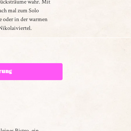
stücksträume wahr. Mit
fach mal zum Solo
e oder in der warmen
ikolaiviertel.
rung
kleines Bistro, ein