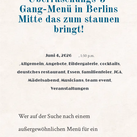
Gang-Menü in Berlins
Mitte das zum staunen
bringt!
Juni 4, 2026
,
1:50 p.m.
,
Allgemein
,
Angebote
,
Bildergalerie
,
cocktails
,
deustches restaurant
,
Essen
,
familienfeier
,
JGA
,
Mädelsabend
,
Musicians
,
team event
,
Veranstaltungen
Wer auf der Suche nach einem
außergewöhnlichen Menü für ein