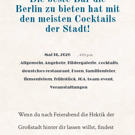
Berlin zu bieten hat mit
den meisten Cocktails
der Stadt!
Mai 14, 2026
,
4:05 p.m.
,
Allgemein
,
Angebote
,
Bildergalerie
,
cocktails
,
deustches restaurant
,
Essen
,
familienfeier
,
firmenfeiern
,
Frühstück
,
JGA
,
team event
,
Veranstaltungen
Wenn du nach Feierabend die Hektik der
Großstadt hinter dir lassen willst, findest